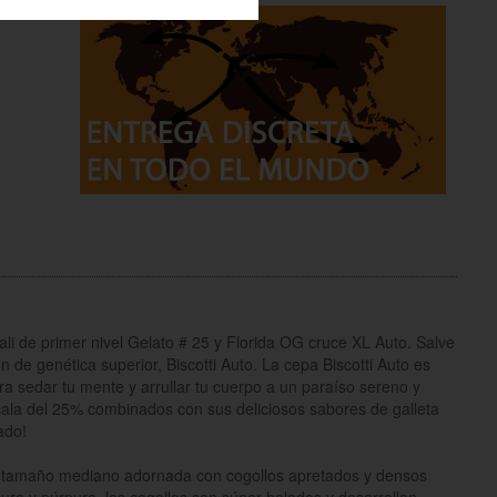
i de primer nivel Gelato # 25 y Florida OG cruce XL Auto. Salve
n de genética superior, Biscotti Auto. La cepa Biscotti Auto es
ara sedar tu mente y arrullar tu cuerpo a un paraíso sereno y
cala del 25% combinados con sus deliciosos sabores de galleta
ado!
de tamaño mediano adornada con cogollos apretados y densos