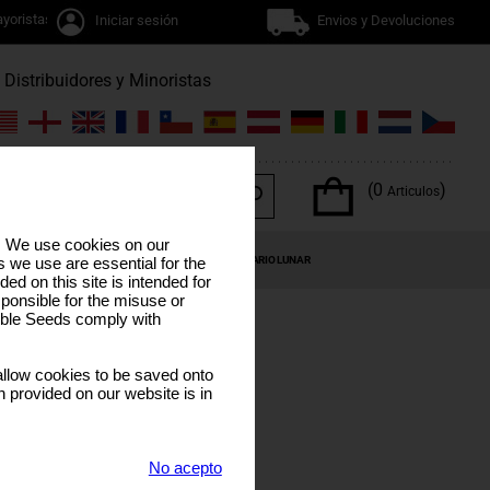
yoristas
Iniciar sesión
Envios y Devoluciones
Distribuidores y Minoristas
(0
)
Articulos
s. We use cookies on our
OS DEL CANNABIS
OFERTAS ESPECIALES
CALENDARIO LUNAR
 we use are essential for the
ded on this site is intended for
ponsible for the misuse or
sible Seeds comply with
llow cookies to be saved onto
n provided on our website is in
DE
No acepto