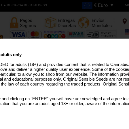
Ma
TE
DESCARGA DE CATALOGOS
Envios Gratis en Pedidos
Superiores €200
adults only
ED for adults (18+) and provides content that is related to Cannabi
EMILLAS ALTO THC
LÍNEA PRO
SEMILLAS MEDICINAL
SEMILLAS EEUU
SEMILLAS GRANEL
TERPEN
rove and deliver a higher quality user experience. Some of the cookies
particular, to allow you to shop from our website. The information provi
al and educational purposes only. Original Sensible Seeds are not res
o the law of each country regarding the traded products. Original Sen
Biscotti Auto
 and clicking on “ENTER” you will have acknowledged and agree to a
Gelato #25
x
Florida OG x XL Auto
tion that you are an adult aged 18+ or older, aware of the informatio
SELECCIONE UN TAMAÑO 
PAQUETE
€6.50
1 Semilla