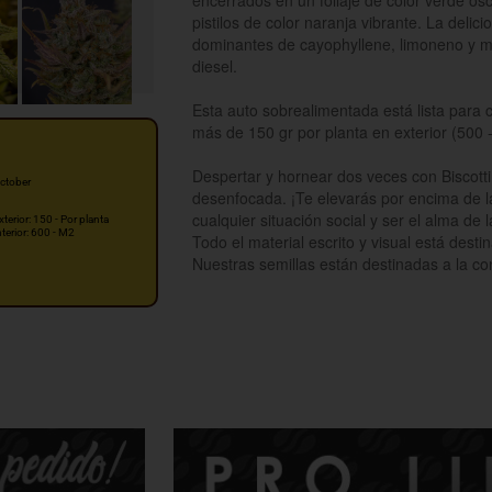
encerrados en un follaje de color verde os
pistilos de color naranja vibrante. La deli
dominantes de cayophyllene, limoneno y mi
diesel.
Esta auto sobrealimentada está lista para
más de 150 gr por planta en exterior (500 -
Despertar y hornear dos veces con Biscotti
ctober
desenfocada. ¡Te elevarás por encima de la
cualquier situación social y ser el alma de la
xterior: 150 - Por planta
nterior: 600 - M2
Todo el material escrito y visual está dest
Nuestras semillas están destinadas a la c