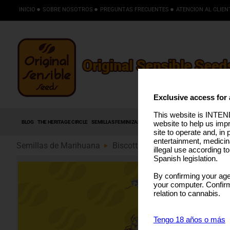
INICIO
SOBRE NOSOTROS
PREGUNTAS FRECUENTES
ATENCION AL CLIEN
Exclusive access for 
This website is INTEND
BLOG
THE HERITAGE CIRCLE
SEMILLAS FEMINIZADAS
SEMILLAS AUTOFLORECIENTES
S
website to help us imp
site to operate and, in 
entertainment, medicin
Semillas de Marihuana
Biscotti Auto (89)
illegal use according t
Spanish legislation.
By confirming your age
your computer. Confirma
relation to cannabis.
Tengo 18 años o más