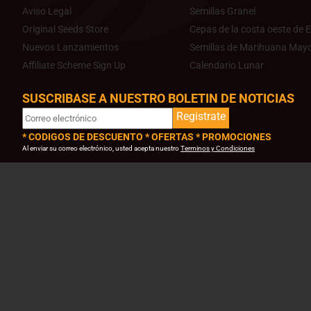
Aviso Legal
Semillas Granel
Original Seeds Store
Cepas de la costa oeste de E
Nuevos Lanzamientos
Semillas de Marihuana Mayo
Affiliate Scheme Sign Up
Calendario Lunar
SUSCRIBASE A NUESTRO BOLETIN DE NOTICIAS
Registrate
* CODIGOS DE DESCUENTO * OFERTAS * PROMOCIONES
Al enviar su correo electrónico, usted acepta nuestro
Terminos y Condiciones