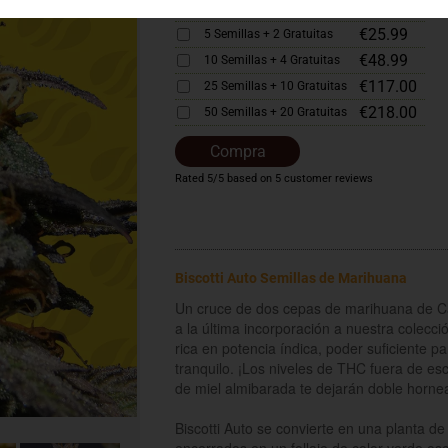
€17.50
3 Semillas + 1 Gratuita
€25.99
5 Semillas + 2 Gratuitas
€48.99
10 Semillas + 4 Gratuitas
€117.00
25 Semillas + 10 Gratuitas
€218.00
50 Semillas + 20 Gratuitas
Compra
Rated
5
/5 based on
5
customer reviews
Biscotti Auto Semillas de Marihuana
Un cruce de dos cepas de marihuana de Cal
a la última incorporación a nuestra colecció
rica en potencia índica, poder suficiente p
tranquilo. ¡Los niveles de THC fuera de es
de miel almibarada te dejarán doble horne
Biscotti Auto se convierte en una planta 