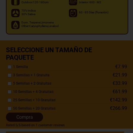
Outdoor:120-180cm
Interior: 600 - M2
70% Indica
60 - 65 Días (floración)
30% Sativa
Dom. Terpene:Limonene
Other:Caryophyllene,Linalool
SELECCIONE UN TAMAÑO DE
PAQUETE
€7.99
1 Semilla
€21.99
3 Semillas + 1 Gratuita
€33.99
5 Semillas + 2 Gratuitas
€61.99
10 Semillas + 4 Gratuitas
€142.99
25 Semillas + 10 Gratuitas
€266.99
50 Semillas + 20 Gratuitas
Compra
Rated
5
/5 based on
1
customer reviews