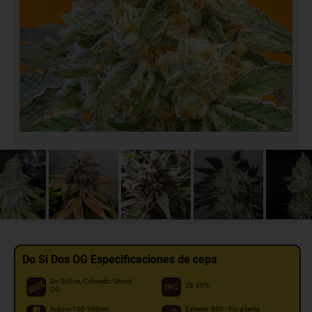
Do Si Dos OG Especificaciones de cepa
Do Si Dos, Colorado Ghost
28.00%
OG
Indoor:100-160cm
Exterior: 800 - Por planta