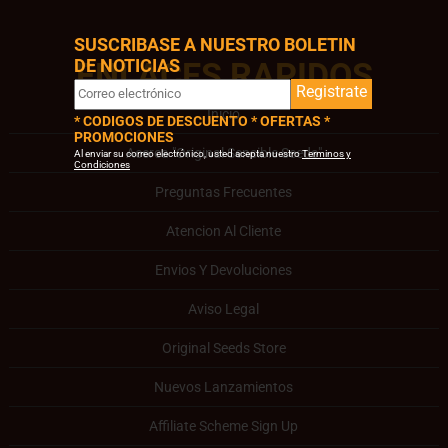
SUSCRIBASE A NUESTRO BOLETIN
DE NOTICIAS
ENLACES RAPIDOS
Registrate
Inicio
* CODIGOS DE DESCUENTO * OFERTAS *
PROMOCIONES
Acerca "Original Sensible Seeds"
Al enviar su correo electrónico, usted acepta nuestro
Terminos y
Condiciones
Preguntas Frecuentes
Atencion Al Cliente
Envios Y Devoluciones
Aviso Legal
Original Seeds Store
Nuevos Lanzamientos
Affiliate Scheme Sign Up