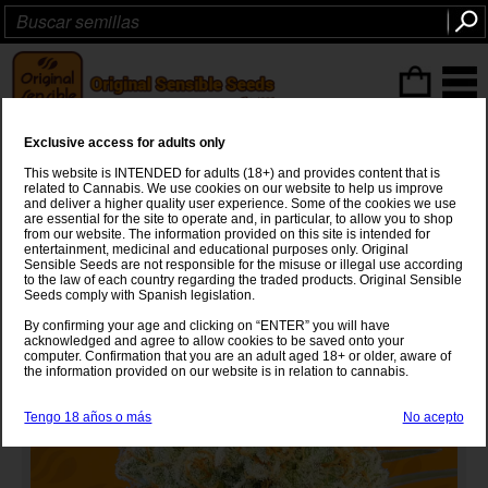
Articulos
(0
)
Exclusive access for adults only
Do Si Dos OG
This website is INTENDED for adults (18+) and provides content that is
related to Cannabis. We use cookies on our website to help us improve
Do Si Dos
x
Colorado Ghost OG
and deliver a higher quality user experience. Some of the cookies we use
are essential for the site to operate and, in particular, to allow you to shop
from our website. The information provided on this site is intended for
entertainment, medicinal and educational purposes only. Original
Sensible Seeds are not responsible for the misuse or illegal use according
to the law of each country regarding the traded products. Original Sensible
Seeds comply with Spanish legislation.
By confirming your age and clicking on “ENTER” you will have
acknowledged and agree to allow cookies to be saved onto your
computer. Confirmation that you are an adult aged 18+ or older, aware of
the information provided on our website is in relation to cannabis.
Tengo 18 años o más
No acepto