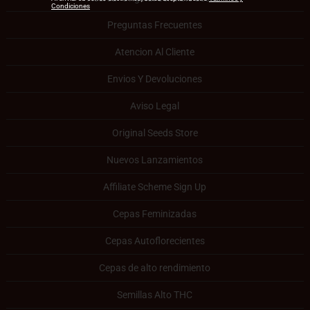
Condiciones
Preguntas Frecuentes
Atencion Al Cliente
Envios Y Devoluciones
Aviso Legal
Original Seeds Store
Nuevos Lanzamientos
Affiliate Scheme Sign Up
Cepas Feminizadas
Cepas Autoflorecientes
Cepas de alto rendimiento
Semillas Alto THC