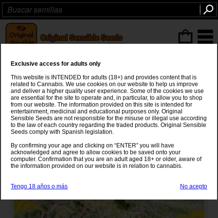
Articulos
(0
)
Exclusive access for adults only
Jack Herer Auto
This website is INTENDED for adults (18+) and provides content that is
related to Cannabis. We use cookies on our website to help us improve
Jack Herer
x
Autoflowering
and deliver a higher quality user experience. Some of the cookies we use
are essential for the site to operate and, in particular, to allow you to shop
from our website. The information provided on this site is intended for
entertainment, medicinal and educational purposes only. Original
Sensible Seeds are not responsible for the misuse or illegal use according
to the law of each country regarding the traded products. Original Sensible
Seeds comply with Spanish legislation.
By confirming your age and clicking on “ENTER” you will have
acknowledged and agree to allow cookies to be saved onto your
computer. Confirmation that you are an adult aged 18+ or older, aware of
the information provided on our website is in relation to cannabis.
Tengo 18 años o más
No acepto