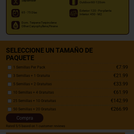
September
Outdoor:60-120cm
Exterior: 120 - Por planta
65 - 75 Días
Interior: 450 - M2
Dom. Terpene:Terpinolene
Other:Caryophyllene,Pinene
SELECCIONE UN TAMAÑO DE
PAQUETE
€7.99
1 Semillas Per Pack
€21.99
3 Semillas + 1 Gratuita
€33.99
5 Semillas + 2 Gratuitas
€61.99
10 Semillas + 4 Gratuitas
€142.99
25 Semillas + 10 Gratuitas
€266.99
50 Semillas + 20 Gratuitas
Compra
Rated
5
/5 based on
1
customer reviews