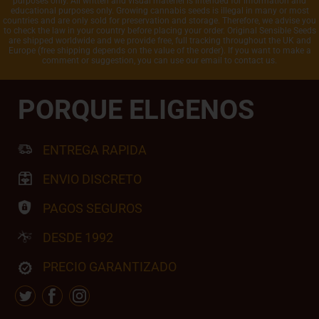
purposes only. All written and visual materiel is intended for information and
educational purposes only. Growing cannabis seeds is illegal in many or most
countries and are only sold for preservation and storage. Therefore, we advise you
to check the law in your country before placing your order. Original Sensible Seeds
are shipped worldwide and we provide free, full tracking throughout the UK and
Europe (free shipping depends on the value of the order). If you want to make a
comment or suggestion, you can use our email to contact us.
PORQUE ELIGENOS
ENTREGA RAPIDA
ENVIO DISCRETO
PAGOS SEGUROS
DESDE 1992
PRECIO GARANTIZADO